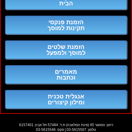
הבית
הזמנת פנקסי
תקינות למוסך
הזמנת שלטים
למוסך ולמפעל
מאמרים
וכתבות
אנגלית טכנית
ומילון קיצורים
רחוב המסגר 45 (פינת המלאכה) ת.ד: 57484 תל אביב 6157401
טלפון: 03-5615507 | פקס: 03-5615546